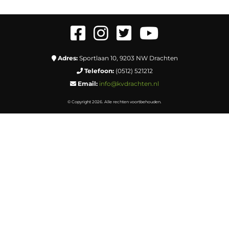
Adres:
Sportlaan 10, 9203 NW Drachten
Telefoon:
(0512) 521212
Email:
info@kvdrachten.nl
© Copyright 2026. Alle rechten voortbehouden.