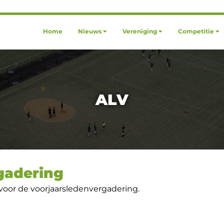
Home
Nieuws
Vereniging
Competitie
ALV
gadering
 voor de voorjaarsledenvergadering.