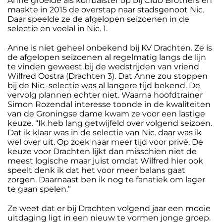
Anne groeide als korfbalster op bij Club Brothers en
maakte in 2015 de overstap naar stadsgenoot Nic.
Daar speelde ze de afgelopen seizoenen in de
selectie en veelal in Nic. 1.
Anne is niet geheel onbekend bij KV Drachten. Ze is
de afgelopen seizoenen al regelmatig langs de lijn
te vinden geweest bij de wedstrijden van vriend
Wilfred Oostra (Drachten 3). Dat Anne zou stoppen
bij de Nic.-selectie was al langere tijd bekend. De
vervolg plannen echter niet. Waarna hoofdtrainer
Simon Rozendal interesse toonde in de kwaliteiten
van de Groningse dame kwam ze voor een lastige
keuze. “Ik heb lang getwijfeld over volgend seizoen.
Dat ik klaar was in de selectie van Nic. daar was ik
wel over uit. Op zoek naar meer tijd voor privé. De
keuze voor Drachten lijkt dan misschien niet de
meest logische maar juist omdat Wilfred hier ook
speelt denk ik dat het voor meer balans gaat
zorgen. Daarnaast ben ik nog te fanatiek om lager
te gaan spelen.”
Ze weet dat er bij Drachten volgend jaar een mooie
uitdaging ligt in een nieuw te vormen jonge groep.