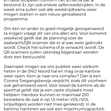
en deze uitspelen conform het schema dat al
bestond. Er zijn ook enkele oefenwedstrijden. In de
week erna zullen ook alle wedstrijdteams weer
mogen starten in een nieuw gerealiseerd
programma.
Om één en ander zo goed mogelijk georganiseerd
te krijgen vraagt dit van ons allen iets. Voor komend
weekend geldt dat de planning voor de
zaalwacht/QR-scanner die er al was weer gebruikt
wordt. Check het schema of je verwacht wordt. De
QR scanners zullen zaterdag bijgestaan worden
door een bestuurslid.
Daarnaast mogen we ons publiek weer welkom
heten in de SNIJ Noord hal en mag onze kantine
weer open. Kom je naar ons complex? Dan is een
Corona Toegangsbewijs verplicht zoals dit voorheen
ook gehanteerd werd. Voor zowel de kantine als de
sporthal geldt dat je een vaste zitplaats moet
hebben. Hierdoor kunnen er maximaal 250
bezoekers de zaal in op 1,5 meter, VOL=VOL
(vrijwilligers worden niet mee gerekend). In de
kantine hanteren we ook een maximumcapaciteit.