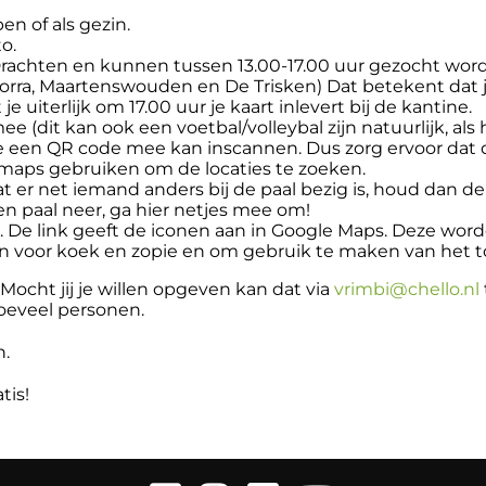
en of als gezin.
o.
rachten en kunnen tussen 13.00-17.00 uur gezocht worden.
orra, Maartenswouden en De Trisken) Dat betekent dat 
 uiterlijk om 17.00 uur je kaart inlevert bij de kantine.
 (dit kan ook een voetbal/volleybal zijn natuurlijk, als h
en QR code mee kan inscannen. Dus zorg ervoor dat di
 maps gebruiken om de locaties te zoeken.
at er net iemand anders bij de paal bezig is, houd dan 
n paal neer, ga hier netjes mee om!
n. De link geeft de iconen aan in Google Maps. Deze wor
n voor koek en zopie en om gebruik te maken van het to
cht jij je willen opgeven kan dat via
vrimbi@chello.nl
oeveel personen.
n.
tis!