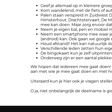
Geef je allemaal op in kleinere groep
Kom wandelend, met de fiets of aut
Palen staan verspreid in Zuidwest D
Himsterhout, Drachtstervaart, De M
mee kan doen. Maar zorg ervoor dat je
Neem je eigen bal, pen en mobiel mee
Neem een smartphone mee waar je e
(android) kan. Ook gaan we google
Houd afstand!! Het kan natuurlijk d
Verschillende leden zetten hun eige
De bingokaart kun je zelf uitprinte
Onderweg zijn er een aantal plekke
We hopen dat iedereen mee gaat doen! Mo
aan met wie je mee gaat doen en met h
Uiteraard kun je hier ook je vragen stelle
O ja, niet onbelangrijk de deelname is gra