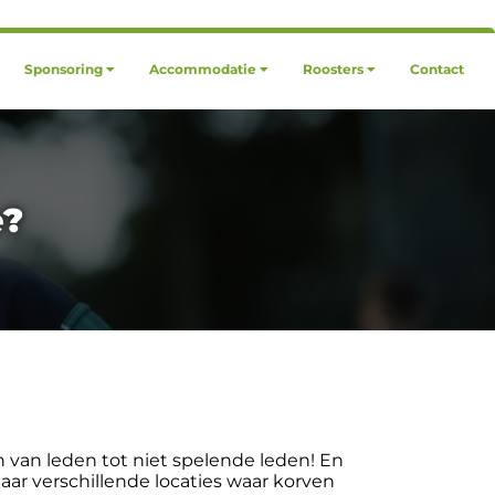
Sponsoring
Accommodatie
Roosters
Contact
e?
en van leden tot niet spelende leden! En
aar verschillende locaties waar korven