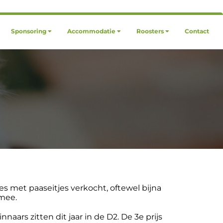
Sponsoring
Accommodatie
Roosters
Contact
s met paaseitjes verkocht, oftewel bijna
 mee.
aars zitten dit jaar in de D2. De 3e prijs