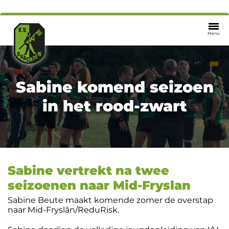
Menu
Sabine komend seizoen
in het rood-zwart
Sabine vertrekt na twee
seizoenen naar Mid-Fryslan
Sabine Beute maakt komende zomer de overstap
naar Mid-Fryslân/ReduRisk.