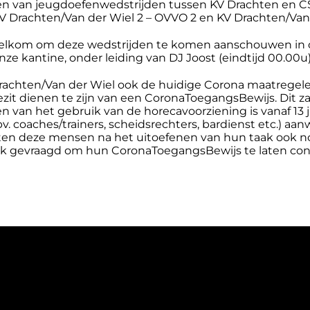
en van jeugdoefenwedstrijden tussen KV Drachten en CSL 
V Drachten/Van der Wiel 2 – OVVO 2 en KV Drachten/Van 
elkom om deze wedstrijden te komen aanschouwen in o
onze kantine, onder leiding van DJ Joost (eindtijd 00.00u)
rachten/Van der Wiel ook de huidige Corona maatregel
 bezit dienen te zijn van een CoronaToegangsBewijs. Dit z
ien van het gebruik van de horecavoorziening is vanaf 1
(bv. coaches/trainers, scheidsrechters, bardienst etc.) a
ten deze mensen na het uitoefenen van hun taak ook n
ook gevraagd om hun CoronaToegangsBewijs te laten con