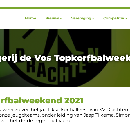
Home
Nieuws
Vereniging
Competitie
gerij de Vos Topkorfbalwee
orfbalweekend 2021
weer zo ver, het jaarlijkse korfbalfeest van KV Drachte
 onze jeugdteams, onder leiding van Jaap Tilkema, Simo
van het derde tegen het vierde!