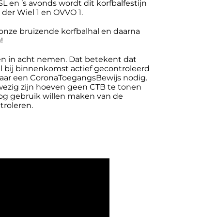
en ’s avonds wordt dit korfbalfestijn
der Wiel 1 en OVVO 1.
nze bruizende korfbalhal en daarna
!
en in acht nemen. Dat betekent dat
al bij binnenkomst actief gecontroleerd
3 jaar een CoronaToegangsBewijs nodig.
anwezig zijn hoeven geen CTB te tonen
og gebruik willen maken van de
troleren.