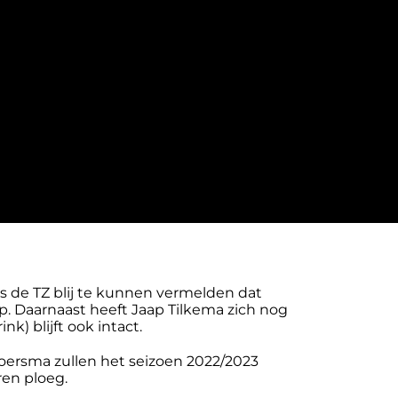
s de TZ blij te kunnen vermelden dat
p. Daarnaast heeft Jaap Tilkema zich nog
k) blijft ook intact.
oersma zullen het seizoen 2022/2023
en ploeg.