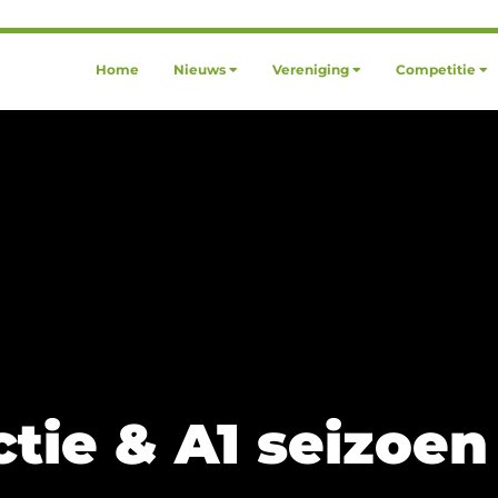
Home
Nieuws
Vereniging
Competitie
ctie & A1 seizoen