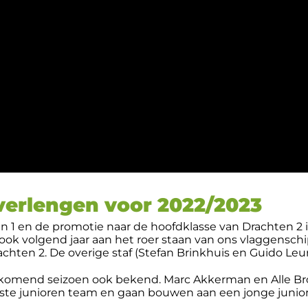
 verlengen voor 2022/2023
n 1 en de promotie naar de hoofdklasse van Drachten 2 i
ook volgend jaar aan het roer staan van ons vlaggenschi
ten 2. De overige staf (Stefan Brinkhuis en Guido Leurin
or komend seizoen ook bekend. Marc Akkerman en Alle Br
ste junioren team en gaan bouwen aan een jonge junior