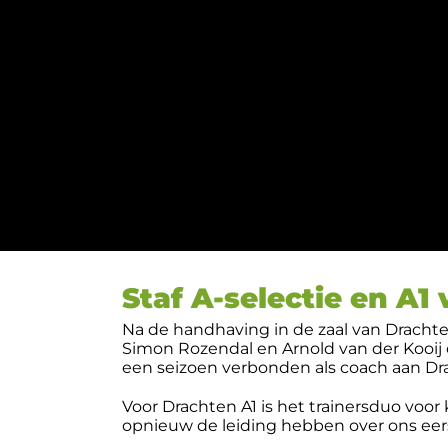
Staf A-selectie en A1
Na de handhaving in de zaal van Drachte
Simon Rozendal en Arnold van der Kooij 
een seizoen verbonden als coach aan Drach
Voor Drachten A1 is het trainersduo vo
opnieuw de leiding hebben over ons eer