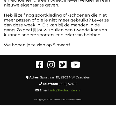
en -schoenen die een tweede leven verdienen een
nieuwe eigenaar te geven.
Heb jij zelf nog sportkleding of -schoenen die niet
meer passen of die je niet meer gebruikt? Lever ze
dan deze week in. Dit kan bij de manden in de
gang. Zo geef jij jouw spullen een tweede kans en
kunnen andere sporters er plezier van hebben!
We hopen je te zien op 8 maart!
Adres:
Sportlaan 10, 9203 NW Drachten
Telefoon:
(0512) 521212
Email:
info@kvdrachten.nl
© Copyright 2026. Alle rechten voortbehouden.