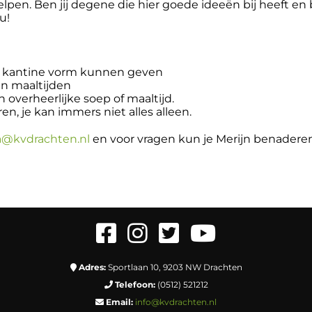
elpen. Ben jij degene die hier goede ideeën bij heeft e
u!
 kantine vorm kunnen geven
n maaltijden
overheerlijke soep of maaltijd.
, je kan immers niet alles alleen.
a@kvdrachten.nl
en voor vragen kun je Merijn benaderen
Adres:
Sportlaan 10, 9203 NW Drachten
Telefoon:
(0512) 521212
Email:
info@kvdrachten.nl