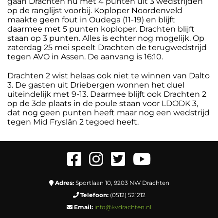
gaan Drachten nu met 4 punten uit 3 wedstrijden
op de ranglijst voorbij. Koploper Noordenveld
maakte geen fout in Oudega (11-19) en blijft
daarmee met 5 punten koploper. Drachten blijft
staan op 3 punten. Alles is echter nog mogelijk. Op
zaterdag 25 mei speelt Drachten de terugwedstrijd
tegen AVO in Assen. De aanvang is 16:10.
Drachten 2 wist helaas ook niet te winnen van Dalto
3. De gasten uit Driebergen wonnen het duel
uiteindelijk met 9-13. Daarmee blijft ook Drachten 2
op de 3de plaats in de poule staan voor LDODK 3,
dat nog geen punten heeft maar nog een wedstrijd
tegen Mid Fryslân 2 tegoed heeft.
Adres:
Sportlaan 10, 9203 NW Drachten
Telefoon:
(0512) 521212
Email:
info@kvdrachten.nl