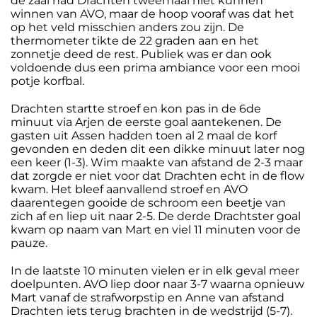
de zaal had Drachten tweemaal niet kunnen
winnen van AVO, maar de hoop vooraf was dat het
op het veld misschien anders zou zijn. De
thermometer tikte de 22 graden aan en het
zonnetje deed de rest. Publiek was er dan ook
voldoende dus een prima ambiance voor een mooi
potje korfbal.
Drachten startte stroef en kon pas in de 6de
minuut via Arjen de eerste goal aantekenen. De
gasten uit Assen hadden toen al 2 maal de korf
gevonden en deden dit een dikke minuut later nog
een keer (1-3). Wim maakte van afstand de 2-3 maar
dat zorgde er niet voor dat Drachten echt in de flow
kwam. Het bleef aanvallend stroef en AVO
daarentegen gooide de schroom een beetje van
zich af en liep uit naar 2-5. De derde Drachtster goal
kwam op naam van Mart en viel 11 minuten voor de
pauze.
In de laatste 10 minuten vielen er in elk geval meer
doelpunten. AVO liep door naar 3-7 waarna opnieuw
Mart vanaf de strafworpstip en Anne van afstand
Drachten iets terug brachten in de wedstrijd (5-7).