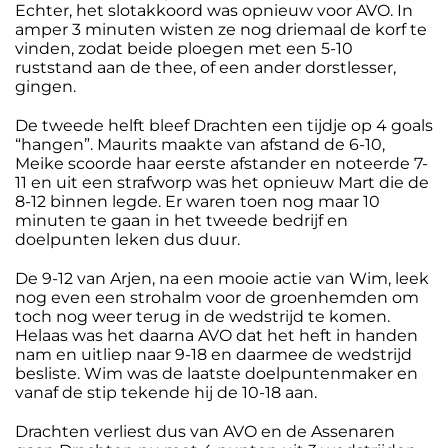
Echter, het slotakkoord was opnieuw voor AVO. In
amper 3 minuten wisten ze nog driemaal de korf te
vinden, zodat beide ploegen met een 5-10
ruststand aan de thee, of een ander dorstlesser,
gingen.
De tweede helft bleef Drachten een tijdje op 4 goals
“hangen”. Maurits maakte van afstand de 6-10,
Meike scoorde haar eerste afstander en noteerde 7-
11 en uit een strafworp was het opnieuw Mart die de
8-12 binnen legde. Er waren toen nog maar 10
minuten te gaan in het tweede bedrijf en
doelpunten leken dus duur.
De 9-12 van Arjen, na een mooie actie van Wim, leek
nog even een strohalm voor de groenhemden om
toch nog weer terug in de wedstrijd te komen.
Helaas was het daarna AVO dat het heft in handen
nam en uitliep naar 9-18 en daarmee de wedstrijd
besliste. Wim was de laatste doelpuntenmaker en
vanaf de stip tekende hij de 10-18 aan.
Drachten verliest dus van AVO en de Assenaren