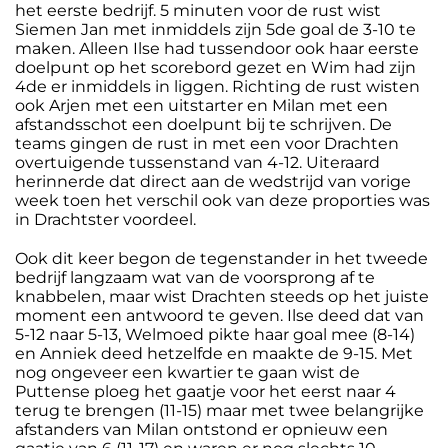
het eerste bedrijf. 5 minuten voor de rust wist
Siemen Jan met inmiddels zijn 5de goal de 3-10 te
maken. Alleen Ilse had tussendoor ook haar eerste
doelpunt op het scorebord gezet en Wim had zijn
4de er inmiddels in liggen. Richting de rust wisten
ook Arjen met een uitstarter en Milan met een
afstandsschot een doelpunt bij te schrijven. De
teams gingen de rust in met een voor Drachten
overtuigende tussenstand van 4-12. Uiteraard
herinnerde dat direct aan de wedstrijd van vorige
week toen het verschil ook van deze proporties was
in Drachtster voordeel.
Ook dit keer begon de tegenstander in het tweede
bedrijf langzaam wat van de voorsprong af te
knabbelen, maar wist Drachten steeds op het juiste
moment een antwoord te geven. Ilse deed dat van
5-12 naar 5-13, Welmoed pikte haar goal mee (8-14)
en Anniek deed hetzelfde en maakte de 9-15. Met
nog ongeveer een kwartier te gaan wist de
Puttense ploeg het gaatje voor het eerst naar 4
terug te brengen (11-15) maar met twee belangrijke
afstanders van Milan ontstond er opnieuw een