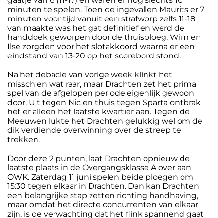
gaatje van 6 (11-17) en waren er nog slechts 10
minuten te spelen. Toen de ingevallen Maurits er 7
minuten voor tijd vanuit een strafworp zelfs 11-18
van maakte was het gat definitief en werd de
handdoek geworpen door de thuisploeg. Wim en
Ilse zorgden voor het slotakkoord waarna er een
eindstand van 13-20 op het scorebord stond.
Na het debacle van vorige week klinkt het
misschien wat raar, maar Drachten zet het prima
spel van de afgelopen periode eigenlijk gewoon
door. Uit tegen Nic en thuis tegen Sparta ontbrak
het er alleen het laatste kwartier aan. Tegen de
Meeuwen lukte het Drachten gelukkig wel om de
dik verdiende overwinning over de streep te
trekken.
Door deze 2 punten, laat Drachten opnieuw de
laatste plaats in de Overgangsklasse A over aan
OWK. Zaterdag 11 juni spelen beide ploegen om
15:30 tegen elkaar in Drachten. Dan kan Drachten
een belangrijke stap zetten richting handhaving,
maar omdat het directe concurrenten van elkaar
zijn, is de verwachting dat het flink spannend gaat