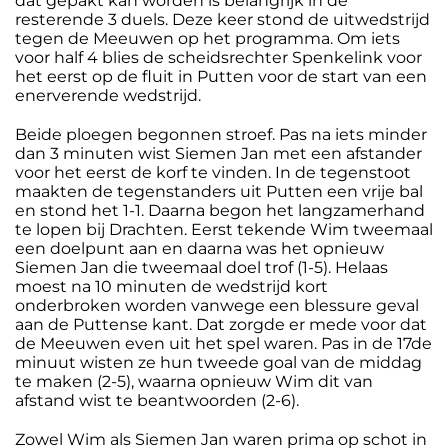
dat gepakt kan worden is belangrijk in de
resterende 3 duels. Deze keer stond de uitwedstrijd
tegen de Meeuwen op het programma. Om iets
voor half 4 blies de scheidsrechter Spenkelink voor
het eerst op de fluit in Putten voor de start van een
enerverende wedstrijd.
Beide ploegen begonnen stroef. Pas na iets minder
dan 3 minuten wist Siemen Jan met een afstander
voor het eerst de korf te vinden. In de tegenstoot
maakten de tegenstanders uit Putten een vrije bal
en stond het 1-1. Daarna begon het langzamerhand
te lopen bij Drachten. Eerst tekende Wim tweemaal
een doelpunt aan en daarna was het opnieuw
Siemen Jan die tweemaal doel trof (1-5). Helaas
moest na 10 minuten de wedstrijd kort
onderbroken worden vanwege een blessure geval
aan de Puttense kant. Dat zorgde er mede voor dat
de Meeuwen even uit het spel waren. Pas in de 17de
minuut wisten ze hun tweede goal van de middag
te maken (2-5), waarna opnieuw Wim dit van
afstand wist te beantwoorden (2-6).
Zowel Wim als Siemen Jan waren prima op schot in