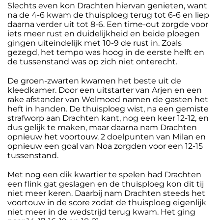
Slechts even kon Drachten hiervan genieten, want
na de 4-6 kwam de thuisploeg terug tot 6-6 en liep
daarna verder uit tot 8-6. Een time-out zorgde voor
iets meer rust en duidelijkheid en beide ploegen
gingen uiteindelijk met 10-9 de rust in. Zoals
gezegd, het tempo was hoog in de eerste helft en
de tussenstand was op zich niet onterecht.
De groen-zwarten kwamen het beste uit de
kleedkamer. Door een uitstarter van Arjen en een
rake afstander van Welmoed namen de gasten het
heft in handen. De thuisploeg wist, na een gemiste
strafworp aan Drachten kant, nog een keer 12-12, en
dus gelijk te maken, maar daarna nam Drachten
opnieuw het voortouw. 2 doelpunten van Milan en
opnieuw een goal van Noa zorgden voor een 12-15
tussenstand.
Met nog een dik kwartier te spelen had Drachten
een flink gat geslagen en de thuisploeg kon dit tij
niet meer keren. Daarbij nam Drachten steeds het
voortouw in de score zodat de thuisploeg eigenlijk
niet meer in de wedstrijd terug kwam. Het ging