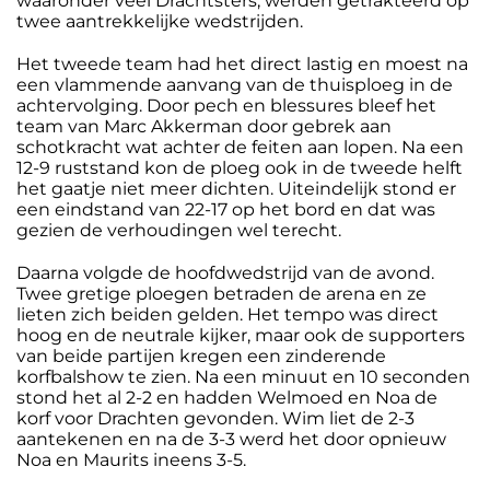
waaronder veel Drachtsters, werden getrakteerd op
twee aantrekkelijke wedstrijden.
Het tweede team had het direct lastig en moest na
een vlammende aanvang van de thuisploeg in de
achtervolging. Door pech en blessures bleef het
team van Marc Akkerman door gebrek aan
schotkracht wat achter de feiten aan lopen. Na een
12-9 ruststand kon de ploeg ook in de tweede helft
het gaatje niet meer dichten. Uiteindelijk stond er
een eindstand van 22-17 op het bord en dat was
gezien de verhoudingen wel terecht.
Daarna volgde de hoofdwedstrijd van de avond.
Twee gretige ploegen betraden de arena en ze
lieten zich beiden gelden. Het tempo was direct
hoog en de neutrale kijker, maar ook de supporters
van beide partijen kregen een zinderende
korfbalshow te zien. Na een minuut en 10 seconden
stond het al 2-2 en hadden Welmoed en Noa de
korf voor Drachten gevonden. Wim liet de 2-3
aantekenen en na de 3-3 werd het door opnieuw
Noa en Maurits ineens 3-5.