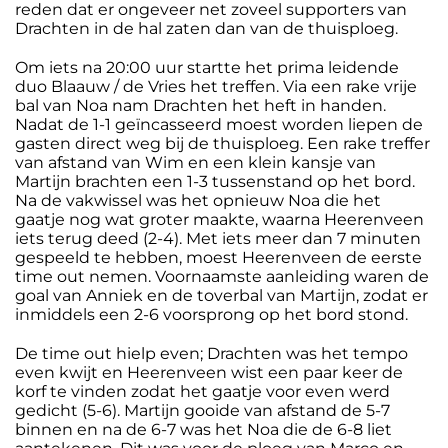
reden dat er ongeveer net zoveel supporters van
Drachten in de hal zaten dan van de thuisploeg.
Om iets na 20:00 uur startte het prima leidende
duo Blaauw / de Vries het treffen. Via een rake vrije
bal van Noa nam Drachten het heft in handen.
Nadat de 1-1 geïncasseerd moest worden liepen de
gasten direct weg bij de thuisploeg. Een rake treffer
van afstand van Wim en een klein kansje van
Martijn brachten een 1-3 tussenstand op het bord.
Na de vakwissel was het opnieuw Noa die het
gaatje nog wat groter maakte, waarna Heerenveen
iets terug deed (2-4). Met iets meer dan 7 minuten
gespeeld te hebben, moest Heerenveen de eerste
time out nemen. Voornaamste aanleiding waren de
goal van Anniek en de toverbal van Martijn, zodat er
inmiddels een 2-6 voorsprong op het bord stond.
De time out hielp even; Drachten was het tempo
even kwijt en Heerenveen wist een paar keer de
korf te vinden zodat het gaatje voor even werd
gedicht (5-6). Martijn gooide van afstand de 5-7
binnen en na de 6-7 was het Noa die de 6-8 liet