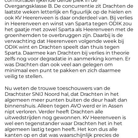
comfortabel lijkende derde plek in de
Overgangsklasse B. De concurrentie zit Drachten de
laatste weken letterlijk en figuurlijk op de hielen en
ook KV Heerenveen is daar onderdeel van. Bij verlies
in Heerenveen en winst van Sparta tegen ODIK zou
het gaatje met zowel Sparta als Heerenveen met de
groenhemden te overbruggen zijn. Daarbij is de
verwachting dat Heerenveen volgende week bij
ODIK wint en Drachten speelt dan thuis tegen
Sparta. Daarmee kan Drachten bij verlies in theorie
zelfs nog voor degradatie in aanmerking komen. Er
was Drachten dan ook veel aan gelegen om
minimaal een punt te pakken en zich daarmee
veilig te stellen.
Nu weten de trouwe toeschouwers van de
Drachtster SNIJ Noord hal, dat Drachten in het
algemeen meer punten buiten de deur haalt dan
binnenshuis. Alleen tegen AVO werd er in Assen
nipt verloren. Verder heeft Drachten alle
uitwedstrijden nog gewonnen. KV Heerenveen is
wel een tegenstander waar Drachten het in het
algemeen lastig tegen heeft. Het kon dus alle
kanten op en dat was waarschijnlijk precies de