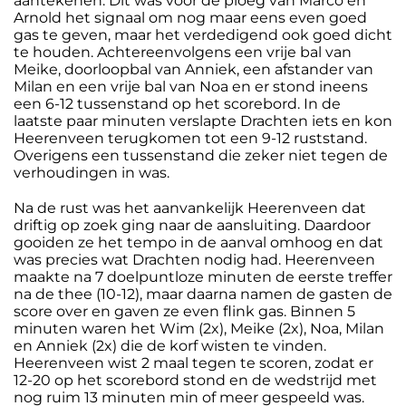
aantekenen. Dit was voor de ploeg van Marco en
Arnold het signaal om nog maar eens even goed
gas te geven, maar het verdedigend ook goed dicht
te houden. Achtereenvolgens een vrije bal van
Meike, doorloopbal van Anniek, een afstander van
Milan en een vrije bal van Noa en er stond ineens
een 6-12 tussenstand op het scorebord. In de
laatste paar minuten verslapte Drachten iets en kon
Heerenveen terugkomen tot een 9-12 ruststand.
Overigens een tussenstand die zeker niet tegen de
verhoudingen in was.
Na de rust was het aanvankelijk Heerenveen dat
driftig op zoek ging naar de aansluiting. Daardoor
gooiden ze het tempo in de aanval omhoog en dat
was precies wat Drachten nodig had. Heerenveen
maakte na 7 doelpuntloze minuten de eerste treffer
na de thee (10-12), maar daarna namen de gasten de
score over en gaven ze even flink gas. Binnen 5
minuten waren het Wim (2x), Meike (2x), Noa, Milan
en Anniek (2x) die de korf wisten te vinden.
Heerenveen wist 2 maal tegen te scoren, zodat er
12-20 op het scorebord stond en de wedstrijd met
nog ruim 13 minuten min of meer gespeeld was.