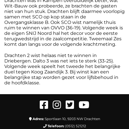
Drachten was in Kampen overduidelijk beter, wat
Wit-Bauw ook probeerde, ze brachten de gasten
niet van hun stuk. Drachten blijft daarmee voorlopig
samen met SCO op kop staan in de
Overgangsklasse B. Ook SCO wist namelijk thuis
ruim te winnen van OVVO (36-19). Volgende week is
de eigen SNIJ Noord hal het decor voor de eerste
terugwedstrijd in de zaalcompetitie. Tweemaal Zes
komt dan langs voor de volgende krachtmeting.
Drachten 2 wist helaas niet te winnen in
Driebergen. Dalto 3 was net iets te sterk (33-25).
Volgende week speelt het tweede het belangrijke
duel tegen Koog Zaandijk 3. Bij winst kan een
belangrijke stap worden gezet voor lijfsbehoud in
de hoofdklasse.
Adres:
Sportlaan 10, 9203 NW Drachten
Telefoon:
(0512) 521212