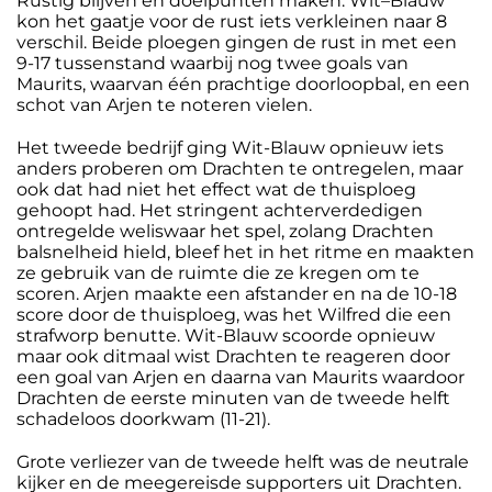
Rustig blijven en doelpunten maken. Wit–Blauw
kon het gaatje voor de rust iets verkleinen naar 8
verschil. Beide ploegen gingen de rust in met een
9-17 tussenstand waarbij nog twee goals van
Maurits, waarvan één prachtige doorloopbal, en een
schot van Arjen te noteren vielen.
Het tweede bedrijf ging Wit-Blauw opnieuw iets
anders proberen om Drachten te ontregelen, maar
ook dat had niet het effect wat de thuisploeg
gehoopt had. Het stringent achterverdedigen
ontregelde weliswaar het spel, zolang Drachten
balsnelheid hield, bleef het in het ritme en maakten
ze gebruik van de ruimte die ze kregen om te
scoren. Arjen maakte een afstander en na de 10-18
score door de thuisploeg, was het Wilfred die een
strafworp benutte. Wit-Blauw scoorde opnieuw
maar ook ditmaal wist Drachten te reageren door
een goal van Arjen en daarna van Maurits waardoor
Drachten de eerste minuten van de tweede helft
schadeloos doorkwam (11-21).
Grote verliezer van de tweede helft was de neutrale
kijker en de meegereisde supporters uit Drachten.