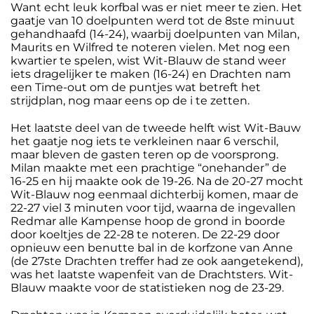
Want echt leuk korfbal was er niet meer te zien. Het
gaatje van 10 doelpunten werd tot de 8ste minuut
gehandhaafd (14-24), waarbij doelpunten van Milan,
Maurits en Wilfred te noteren vielen. Met nog een
kwartier te spelen, wist Wit-Blauw de stand weer
iets dragelijker te maken (16-24) en Drachten nam
een Time-out om de puntjes wat betreft het
strijdplan, nog maar eens op de i te zetten.
Het laatste deel van de tweede helft wist Wit-Bauw
het gaatje nog iets te verkleinen naar 6 verschil,
maar bleven de gasten teren op de voorsprong.
Milan maakte met een prachtige “onehander” de
16-25 en hij maakte ook de 19-26. Na de 20-27 mocht
Wit-Blauw nog eenmaal dichterbij komen, maar de
22-27 viel 3 minuten voor tijd, waarna de ingevallen
Redmar alle Kampense hoop de grond in boorde
door koeltjes de 22-28 te noteren. De 22-29 door
opnieuw een benutte bal in de korfzone van Anne
(de 27ste Drachten treffer had ze ook aangetekend),
was het laatste wapenfeit van de Drachtsters. Wit-
Blauw maakte voor de statistieken nog de 23-29.