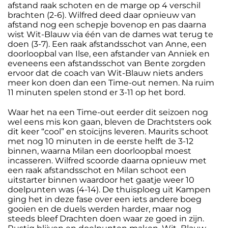
afstand raak schoten en de marge op 4 verschil
brachten (2-6). Wilfred deed daar opnieuw van
afstand nog een schepje bovenop en pas daarna
wist Wit-Blauw via één van de dames wat terug te
doen (3-7). Een raak afstandsschot van Anne, een
doorloopbal van Ilse, een afstander van Anniek en
eveneens een afstandsschot van Bente zorgden
ervoor dat de coach van Wit-Blauw niets anders
meer kon doen dan een Time-out nemen. Na ruim
11 minuten spelen stond er 3-11 op het bord.
Waar het na een Time-out eerder dit seizoen nog
wel eens mis kon gaan, bleven de Drachtsters ook
dit keer “cool” en stoïcijns leveren. Maurits schoot
met nog 10 minuten in de eerste helft de 3-12
binnen, waarna Milan een doorloopbal moest
incasseren. Wilfred scoorde daarna opnieuw met
een raak afstandsschot en Milan schoot een
uitstarter binnen waardoor het gaatje weer 10
doelpunten was (4-14). De thuisploeg uit Kampen
ging het in deze fase over een iets andere boeg
gooien en de duels werden harder, maar nog
steeds bleef Drachten doen waar ze goed in zijn.