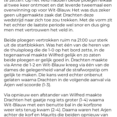
te zetten. Op het veld hadden beide ploegen elkaar
al twee keer ontmoet en dat leverde tweemaal een
overwinning op voor Wit-Blauw. Het was dus zeker
geen uitgemaakte zaak dat Drachten deze
wedstrijd naar zich toe zou trekken. Met de vorm zit
het echter de laatste periode wel snor en dus ging
men met vertrouwen het veld in.
Beide ploegen vertrokken ruim na 21:00 uur sterk
uit de startblokken. Was het één van de heren van
de thuisploeg die de 1-0 op het bord zette, in de
tegenaanval maakte Wilfred gelijk en zo zaten
beide ploegen er gelijk goed in. Drachten maakte
via Anne de 1-2 en Wit-Blauw kreeg via één van de
dames de gelegenheid vanaf de strafworpstip om
gelijk te maken. Die kans werd echter onbenut
gelaten waarna Drachten in de volgende aanval via
Arjen wel scoorde (1-3).
Via opnieuw een afstander van Wilfred maakte
Drachten het gaatje nog iets groter (1-4) waarna
Wit-Blauw met een benutte bal in de korfzone
weer iets terug kwam (2-4). Daarna waren het Arjen
achter de korf en Maurits die beiden opnieuw van