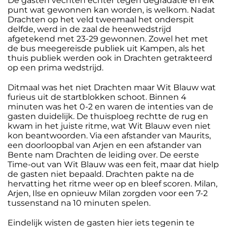
De gasten vechten echter tegen degradatie en elk
punt wat gewonnen kan worden, is welkom. Nadat
Drachten op het veld tweemaal het onderspit
delfde, werd in de zaal de heenwedstrijd
afgetekend met 23-29 gewonnen. Zowel het met
de bus meegereisde publiek uit Kampen, als het
thuis publiek werden ook in Drachten getrakteerd
op een prima wedstrijd.
Ditmaal was het niet Drachten maar Wit Blauw wat
furieus uit de startblokken schoot. Binnen 4
minuten was het 0-2 en waren de intenties van de
gasten duidelijk. De thuisploeg rechtte de rug en
kwam in het juiste ritme, wat Wit Blauw even niet
kon beantwoorden. Via een afstander van Maurits,
een doorloopbal van Arjen en een afstander van
Bente nam Drachten de leiding over. De eerste
Time-out van Wit Blauw was een feit, maar dat hielp
de gasten niet bepaald. Drachten pakte na de
hervatting het ritme weer op en bleef scoren. Milan,
Arjen, Ilse en opnieuw Milan zorgden voor een 7-2
tussenstand na 10 minuten spelen.
Eindelijk wisten de gasten hier iets tegenin te