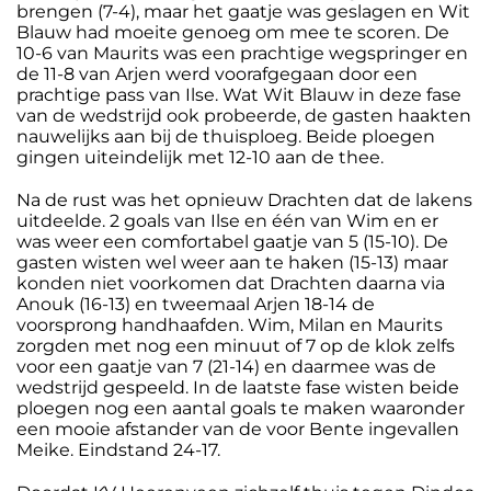
brengen (7-4), maar het gaatje was geslagen en Wit
Blauw had moeite genoeg om mee te scoren. De
10-6 van Maurits was een prachtige wegspringer en
de 11-8 van Arjen werd voorafgegaan door een
prachtige pass van Ilse. Wat Wit Blauw in deze fase
van de wedstrijd ook probeerde, de gasten haakten
nauwelijks aan bij de thuisploeg. Beide ploegen
gingen uiteindelijk met 12-10 aan de thee.
Na de rust was het opnieuw Drachten dat de lakens
uitdeelde. 2 goals van Ilse en één van Wim en er
was weer een comfortabel gaatje van 5 (15-10). De
gasten wisten wel weer aan te haken (15-13) maar
konden niet voorkomen dat Drachten daarna via
Anouk (16-13) en tweemaal Arjen 18-14 de
voorsprong handhaafden. Wim, Milan en Maurits
zorgden met nog een minuut of 7 op de klok zelfs
voor een gaatje van 7 (21-14) en daarmee was de
wedstrijd gespeeld. In de laatste fase wisten beide
ploegen nog een aantal goals te maken waaronder
een mooie afstander van de voor Bente ingevallen
Meike. Eindstand 24-17.